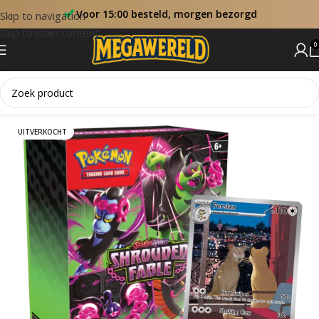
Voor 15:00 besteld, morgen bezorgd
Skip to navigation
Skip to main content
0
Home
Booster Bundels
UITVERKOCHT