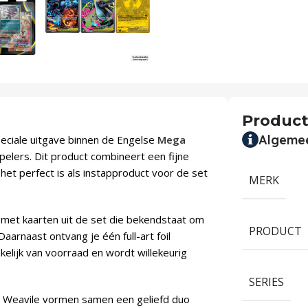
Product
Algeme
eciale uitgave binnen de Engelse
Mega
elers. Dit product combineert een fijne
et perfect is als instapproduct voor de set
MERK
k met kaarten uit de set die bekendstaat om
PRODUCT
arnaast ontvang je één full-art foil
nkelijk van voorraad en wordt willekeurig
SERIES
en Weavile vormen samen een geliefd duo