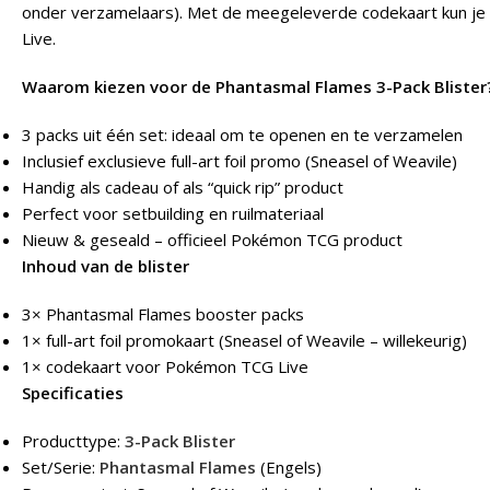
onder verzamelaars). Met de meegeleverde codekaart kun je 
Live.
Waarom kiezen voor de Phantasmal Flames 3-Pack Blister
3 packs uit één set: ideaal om te openen en te verzamelen
Inclusief exclusieve full-art foil promo (Sneasel of Weavile)
Handig als cadeau of als “quick rip” product
Perfect voor setbuilding en ruilmateriaal
Nieuw & geseald – officieel Pokémon TCG product
Inhoud van de blister
3× Phantasmal Flames booster packs
1× full-art foil promokaart (Sneasel of Weavile – willekeurig)
1× codekaart voor Pokémon TCG Live
Specificaties
Producttype:
3-Pack Blister
Set/Serie:
Phantasmal Flames
(Engels)