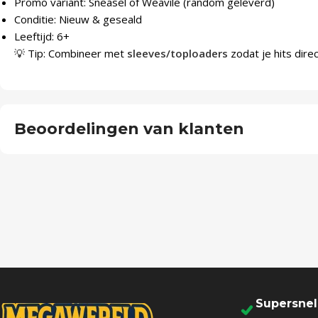
Promo variant: Sneasel of Weavile (random geleverd)
Conditie: Nieuw & geseald
Leeftijd: 6+
💡 Tip: Combineer met
sleeves/toploaders
zodat je hits dire
Beoordelingen van klanten
Supersne