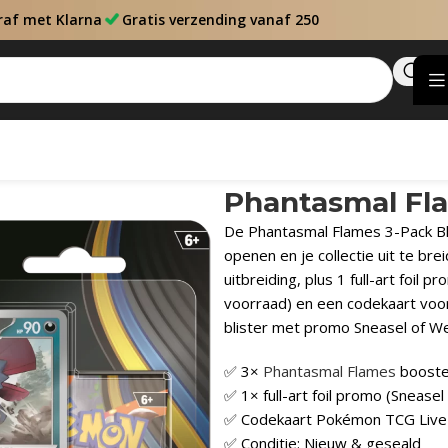
raf met Klarna
Gratis verzending vanaf 250
Phantasmal Fla
De Phantasmal Flames 3-Pack Bli
openen en je collectie uit te br
uitbreiding, plus 1 full-art foil 
voorraad) en een codekaart voor
blister met promo Sneasel of We
✅ 3×
Phantasmal Flames
booste
✅ 1× full-art foil promo (Sneasel
✅ Codekaart Pokémon TCG Live
✅ Conditie: Nieuw & geseald