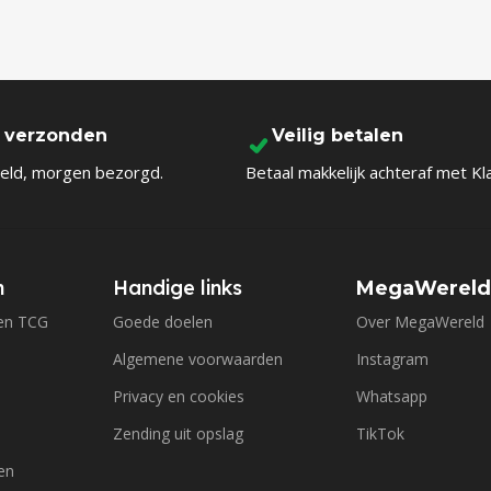
l verzonden
Veilig betalen
eld, morgen bezorgd.
Betaal makkelijk achteraf met Kl
n
Handige links
MegaWerel
en TCG
Goede doelen
Over MegaWereld
Algemene voorwaarden
Instagram
Privacy en cookies
Whatsapp
Zending uit opslag
TikTok
en