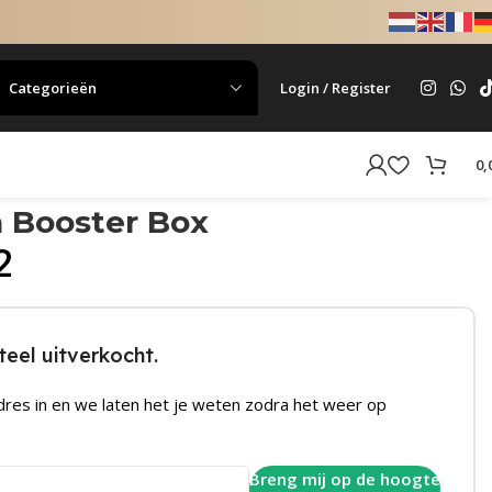
Categorieën
Login / Register
0,
 Booster Box
2
eel uitverkocht.
dres in en we laten het je weten zodra het weer op
Breng mij op de hoogte