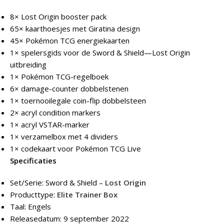
8× Lost Origin booster pack
65× kaarthoesjes met Giratina design
45× Pokémon TCG energiekaarten
1× spelersgids voor de Sword & Shield—Lost Origin
uitbreiding
1× Pokémon TCG-regelboek
6× damage-counter dobbelstenen
1× toernooilegale coin-flip dobbelsteen
2× acryl condition markers
1× acryl VSTAR-marker
1× verzamelbox met 4 dividers
1× codekaart voor Pokémon TCG Live
Specificaties
Set/Serie: Sword & Shield –
Lost Origin
Producttype:
Elite Trainer Box
Taal: Engels
Releasedatum: 9 september 2022