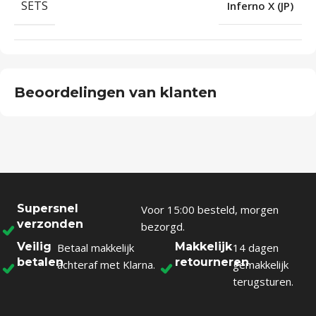
SETS
Inferno X (JP)
Beoordelingen van klanten
Supersnel
Voor 15:00 besteld, morgen
verzonden
bezorgd.
Veilig
Makkelijk
Betaal makkelijk
14 dagen
betalen
retourneren
achteraf met Klarna.
gemakkelijk
terugsturen.