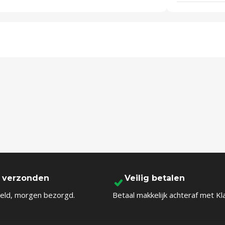
l verzonden
Veilig betalen
eld, morgen bezorgd.
Betaal makkelijk achteraf met Kl