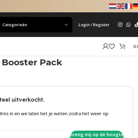
Categorieën
Login / Register
0,
m Booster Pack
eel uitverkocht.
dres in en we laten het je weten zodra het weer op
Breng mij op de hoogte