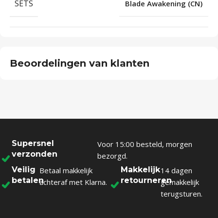
SETS
Blade Awakening (CN)
Beoordelingen van klanten
Supersnel
Voor 15:00 besteld, morgen
verzonden
bezorgd.
Veilig
Makkelijk
Betaal makkelijk
14 dagen
betalen
retourneren
achteraf met Klarna.
gemakkelijk
terugsturen.