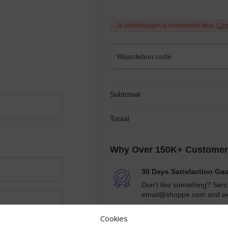
Je winkelwagen is momenteel leeg.
Con
Subtotaal
Totaal
Why Over 150K+ Customer
30 Days Satisfaction Ga
Don't like something? Sent
email@shoppe.com and we'
Fast Verzending
Cookies