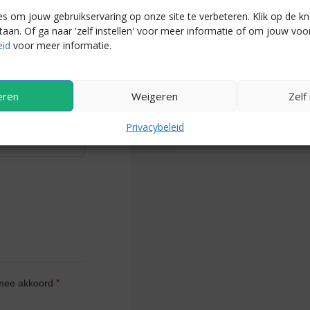
All orders are shipped fro
s om jouw gebruikservaring op onze site te verbeteren. Klik op de k
staan. Of ga naar 'zelf instellen' voor meer informatie of om jouw voo
Quality Assured Product
eid
voor meer informatie.
All products go through rig
customers recieve the high
eren
Weigeren
Zelf
Passionate Customer Se
Call us at +1-202-555-01
Privacybeleid
local time for any support
*
rmee akkoord