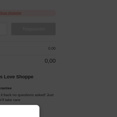
tinue shopping
Toepassen
0,00
0,00
s Love Shoppe
urantee
 it back no questions asked! Just
ll take care